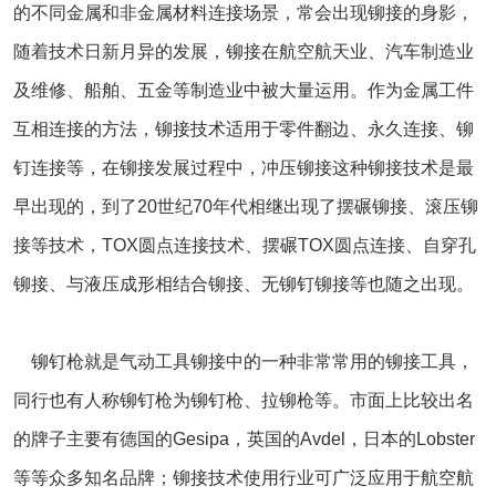
的不同金属和非金属材料连接场景，常会出现铆接的身影，
随着技术日新月异的发展，铆接在航空航天业、汽车制造业
及维修、船舶、五金等制造业中被大量运用。作为金属工件
互相连接的方法，铆接技术适用于零件翻边、永久连接、铆
钉连接等，在铆接发展过程中，冲压铆接这种铆接技术是最
早出现的，到了20世纪70年代相继出现了摆碾铆接、滚压铆
接等技术，TOX圆点连接技术、摆碾TOX圆点连接、自穿孔
铆接、与液压成形相结合铆接、无铆钉铆接等也随之出现。
铆钉枪就是气动工具铆接中的一种非常常用的铆接工具，
同行也有人称铆钉枪为铆钉枪、拉铆枪等。市面上比较出名
的牌子主要有德国的Gesipa，英国的Avdel，日本的Lobster
等等众多知名品牌；铆接技术使用行业可广泛应用于航空航